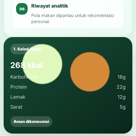
Riwayat analitik
Pola makan dipantau untuk rekomendasi
personal.
1. Salad Ayam
268 kkal
Karbohidrat
18g
Protein
22g
Lemak
12g
Serat
5g
Aman dikonsumsi