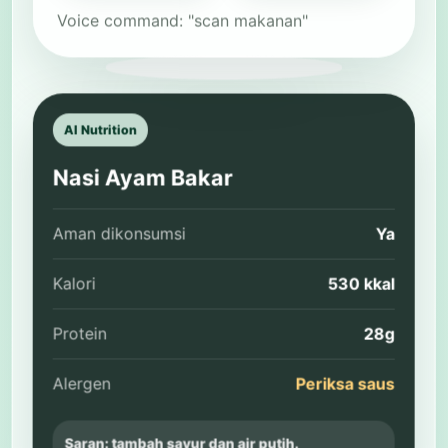
Voice command: "scan makanan"
AI Nutrition
Nasi Ayam Bakar
Aman dikonsumsi
Ya
Kalori
530 kkal
Protein
28g
Alergen
Periksa saus
Saran: tambah sayur dan air putih.