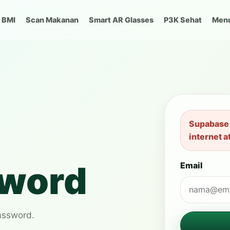
BMI
Scan Makanan
Smart AR Glasses
P3K Sehat
Men
Supabase 
internet 
sword
Email
assword.