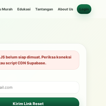
u Murah
Edukasi
Tantangan
About Us
Login
JS belum siap dimuat. Periksa koneksi
atau script CDN Supabase.
Kirim Link Reset